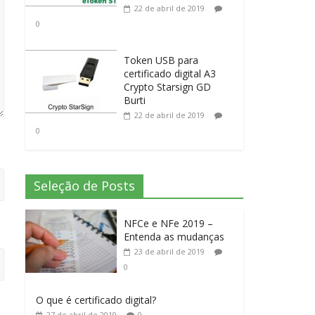
22 de abril de 2019
0
Token USB para
certificado digital A3
Crypto Starsign GD
Burti
22 de abril de 2019
0
Seleção de Posts
NFCe e NFe 2019 –
Entenda as mudanças
23 de abril de 2019
0
O que é certificado digital?
27 de abril de 2019
0