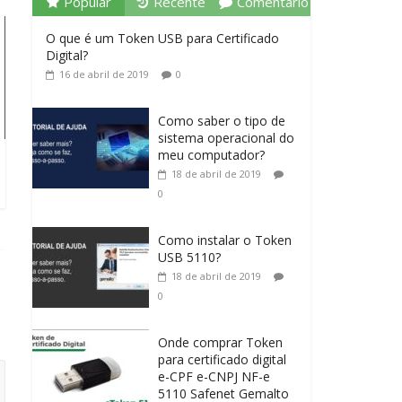
Popular
Recente
Comentário
O que é um Token USB para Certificado
Digital?
16 de abril de 2019
0
Como saber o tipo de
sistema operacional do
meu computador?
18 de abril de 2019
0
Como instalar o Token
USB 5110?
18 de abril de 2019
0
Onde comprar Token
para certificado digital
e-CPF e-CNPJ NF-e
5110 Safenet Gemalto