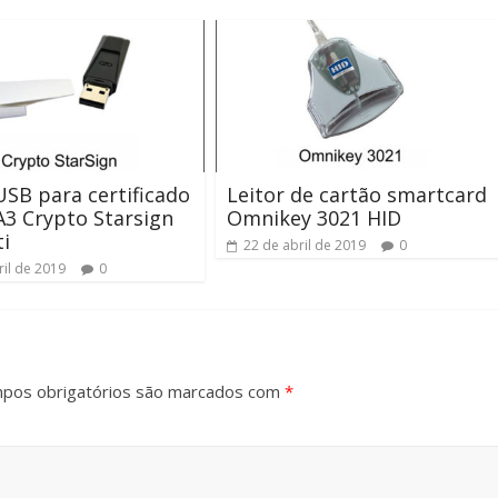
SB para certificado
Leitor de cartão smartcard
 A3 Crypto Starsign
Omnikey 3021 HID
i
22 de abril de 2019
0
ril de 2019
0
pos obrigatórios são marcados com
*