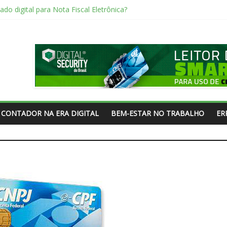
cado digital para Nota Fiscal Eletrônica?
oken
ado digital?
tor Smart Card?
tão Smart Card para Certificado Digital?
CONTADOR NA ERA DIGITAL
BEM-ESTAR NO TRABALHO
ER