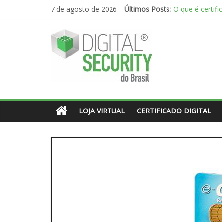
Skip
O que é certifi
7 de agosto de 2026
Últimos Posts:
Comprar um t
to
O que é certific
content
Digital
O que é um Lei
O que é um Car
Security
do
LOJA VIRTUAL
CERTIFICADO DIGITAL
Brasil
A
Digital
Security
do
Brasil
oferece
soluções