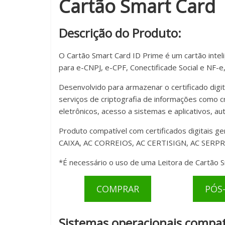
Cartão Smart Card
de
leitores,
Descrição do Produto:
tokens
USB
O Cartão Smart Card ID Prime é um cartão intel
e
para e-CNPJ, e-CPF, Conectificade Social e NF-
cartões
smart
Desenvolvido para armazenar o certificado digita
cards
serviços de criptografia de informações como cr
para
eletrônicos, acesso a sistemas e aplicativos, au
uso
do
Produto compatível com certificados digitais ge
Certificado
CAIXA, AC CORREIOS, AC CERTISIGN, AC SERPRO
Digital.
*É necessário o uso de uma Leitora de Cartão Sm
COMPRAR
PÓS
Sistemas operacionais compat