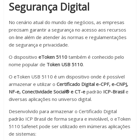
também
Segurança Digital
tutoriais
de
No cenário atual do mundo de negócios, as empresas
ajuda.
precisam garantir a segurança no acesso aos recursos
Somos
on-line além de atender às normas e regulamentações
especializados
de segurança e privacidade.
no
fornecimento
O dispositivo
eToken 5110
também é conhecido pelo
de
nome popular de
Token USB 5110
.
leitores,
tokens
O eToken USB 5110 é um dispositivo onde é possível
USB
armazenar e utilizar o
Certificado Digital e-CPF, e-CNPJ,
e
NF-e, Conectividade Social® e CT-e
padrão
ICP-Brasil
e
cartões
diversas aplicações no universo digital.
smart
Desenvolvido para armazenar o Certificado Digital
cards
padrão ICP Brasil de forma segura e inviolável, o eToken
para
5110 Safenet pode ser utilizado em inúmeras aplicações
uso
de sistemas:
do