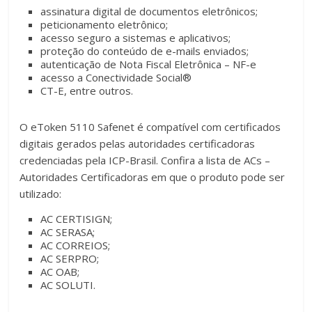
Certificado
assinatura digital de documentos eletrônicos;
Digital.
peticionamento eletrônico;
acesso seguro a sistemas e aplicativos;
proteção do conteúdo de e-mails enviados;
autenticação de Nota Fiscal Eletrônica – NF-e
acesso a Conectividade Social®
CT-E, entre outros.
O eToken 5110 Safenet é compatível com certificados
digitais gerados pelas autoridades certificadoras
credenciadas pela ICP-Brasil. Confira a lista de ACs –
Autoridades Certificadoras em que o produto pode ser
utilizado:
AC CERTISIGN;
AC SERASA;
AC CORREIOS;
AC SERPRO;
AC OAB;
AC SOLUTI.