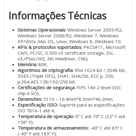
Informações Técnicas
Sistemas Operacionais:
Windows Server 2003/R2,
Windows Server 2008/R2, Windows 7, Windows
XP/Vista ,Mac OS, Linux, Windows 8, Windows 10;
APIs & protocolos suportados:
PKCS#11, Microsoft
CAPI, PC/SC, X.509 v3 certificate storage, SSL
v3,IPSec/IKE, MS minidriver, CNG;
Memória:
80K;
Algoritmos de criptografia:
RSA 1024-bit / 2048-bit,
3DES (Triple DES), SHA1, SHA256, ECC p. 256,
p.384,AES 128/192/256 bit;
Certificações de segurança:
FIPS 140-2 level 3(SC
chip e SO);
Dimensões:
5110 – 16.4mm*8.5mm*40.2mm;
Especificação ISSO:
Suporte para as especificações
ISO 7816-1 até 4;
Temperatura de operação:
0º C até 70º C (32º F até
158º F);
Temperatura de armazenamento:
-40º C até 85º C
(-40º F até 185º F);