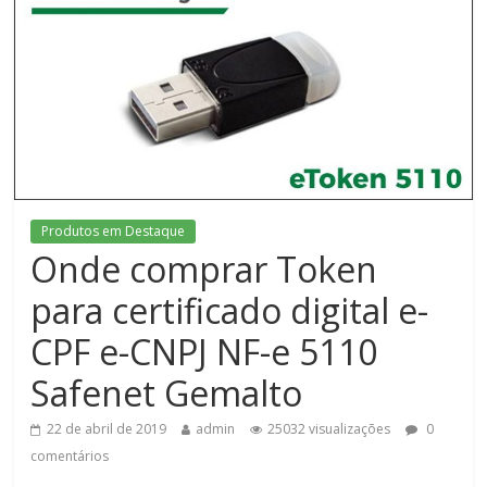
A
Digital
Security
do
Brasil
oferece
soluções
para
segurança
Produtos em Destaque
digital,
Onde comprar Token
dicas
para certificado digital e-
de
informática
CPF e-CNPJ NF-e 5110
e
Safenet Gemalto
produtividade
no
22 de abril de 2019
admin
25032 visualizações
0
trabalho,
comentários
como