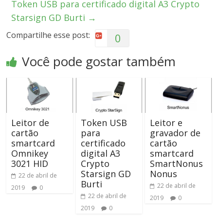
Token USB para certificado digital A3 Crypto
Starsign GD Burti
→
Compartilhe esse post:
0
Você pode gostar também
Leitor de
Token USB
Leitor e
cartão
para
gravador de
smartcard
certificado
cartão
Omnikey
digital A3
smartcard
3021 HID
Crypto
SmartNonus
Starsign GD
Nonus
22 de abril de
Burti
22 de abril de
2019
0
22 de abril de
2019
0
2019
0