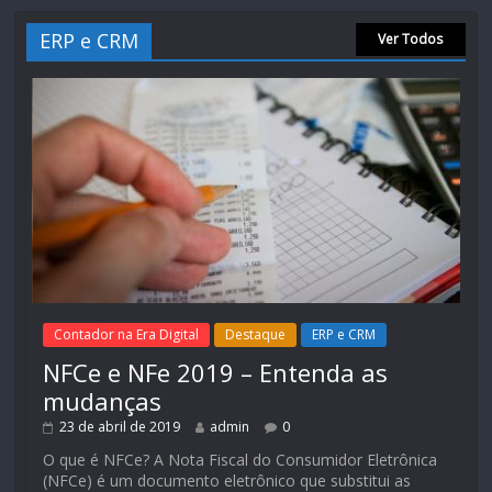
ERP e CRM
Ver Todos
Contador na Era Digital
Destaque
ERP e CRM
NFCe e NFe 2019 – Entenda as
mudanças
23 de abril de 2019
admin
0
O que é NFCe? A Nota Fiscal do Consumidor Eletrônica
(NFCe) é um documento eletrônico que substitui as