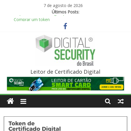
Skip
7 de agosto de 2026
to
Últimos Posts:
content
Comprar um token
O que é certificado digital?
O que é um Leitor Smart Card?
O que é um Cartão Smart Card para Certificado Digital?
O que é certificado digital para Nota Fiscal Eletrônica?
Digital
Leitor de Certificado Digital
Security
do
Brasil