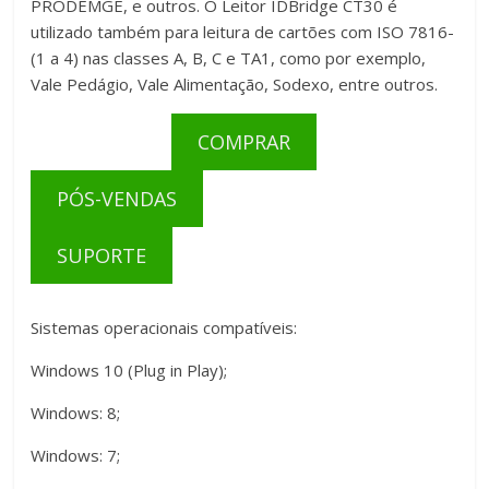
PRODEMGE, e outros. O Leitor IDBridge CT30 é
Certificado
utilizado também para leitura de cartões com ISO 7816-
Digital.
(1 a 4) nas classes A, B, C e TA1, como por exemplo,
Vale Pedágio, Vale Alimentação, Sodexo, entre outros.
COMPRAR
PÓS-VENDAS
SUPORTE
Sistemas operacionais compatíveis:
Windows 10 (Plug in Play);
Windows: 8;
Windows: 7;