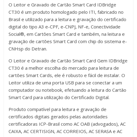
também
O Leitor e Gravado de Cartão Smart Card IDBridge
tutoriais
CT30 é um produto homologado pelo ITI, fabricado no
de
Brasil e utilizado para a leitura e gravação do certificado
ajuda.
digital do tipo A3 e-CPF, e-CNPJ, NF-e, Conectividade
Somos
Social®, em Cartões Smart Card e também, na leitura e
especializados
gravação de cartões Smart Card com chip do sistema e-
no
CNHsp do Detran.
fornecimento
de
O Leitor e Gravado de Cartão Smart Card Gem IDBridge
leitores,
CT30 é a melhor escolha do mercado para leitura de
tokens
cartões Smart Cards, ele é robusto e fácil de instalar. O
USB
Leitor utiliza de uma porta USB para se conectar a um
e
computador ou notebook, efetuando a leitura do Cartão
cartões
Smart Card para utilização do Certificado Digital.
smart
Produto compatível para leitura e gravação de
cards
certificados digitais gerados pelas autoridades
para
certificadoras ICP-Brasil como AC OAB (advogados), AC
uso
CAIXA, AC CERTISIGN, AC CORREIOS, AC SERASA e AC
do