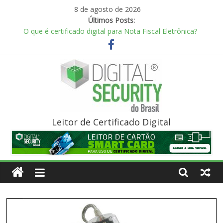
Skip
8 de agosto de 2026
to
Últimos Posts:
content
O que é certificado digital para Nota Fiscal Eletrônica?
Comprar um token
O que é certificado digital?
O que é um Leitor Smart Card?
O que é um Cartão Smart Card para Certificado Digital?
Digital
Leitor de Certificado Digital
Security
do
Brasil