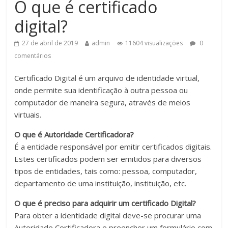
O que é certificado
A
digital?
Digital
Security
27 de abril de 2019
admin
11604 visualizações
0
do
comentários
Brasil
oferece
Certificado Digital é um arquivo de identidade virtual,
soluções
onde permite sua identificação à outra pessoa ou
para
computador de maneira segura, através de meios
segurança
virtuais.
digital,
dicas
O que é Autoridade Certificadora?
de
É a entidade responsável por emitir certificados digitais.
informática
Estes certificados podem ser emitidos para diversos
e
tipos de entidades, tais como: pessoa, computador,
produtividade
departamento de uma instituição, instituição, etc.
no
O que é preciso para adquirir um certificado Digital?
trabalho,
Para obter a identidade digital deve-se procurar uma
como
Autoridade Certificadora e preencher um formulário com