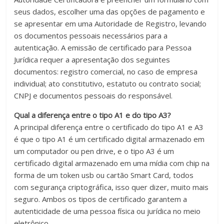
também
seus dados, escolher uma das opções de pagamento e
tutoriais
se apresentar em uma Autoridade de Registro, levando
de
os documentos pessoais necessários para a
ajuda.
autenticação. A emissão de certificado para Pessoa
Somos
Jurídica requer a apresentação dos seguintes
especializados
documentos: registro comercial, no caso de empresa
no
individual; ato constitutivo, estatuto ou contrato social;
fornecimento
CNPJ e documentos pessoais do responsável.
de
leitores,
Qual a diferença entre o tipo A1 e do tipo A3?
tokens
A principal diferença entre o certificado do tipo A1 e A3
USB
é que o tipo A1 é um certificado digital armazenado em
e
um computador ou pen drive, e o tipo A3 é um
cartões
certificado digital armazenado em uma mídia com chip na
smart
forma de um token usb ou cartão Smart Card, todos
cards
com segurança criptográfica, isso quer dizer, muito mais
para
seguro. Ambos os tipos de certificado garantem a
uso
autenticidade de uma pessoa física ou jurídica no meio
do
eletrônico.