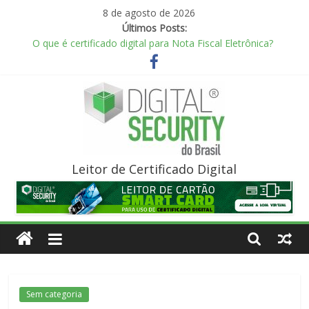
Skip
8 de agosto de 2026
to
Últimos Posts:
content
O que é certificado digital para Nota Fiscal Eletrônica?
Comprar um token
O que é certificado digital?
O que é um Leitor Smart Card?
O que é um Cartão Smart Card para Certificado Digital?
Digital
Leitor de Certificado Digital
Security
do
Brasil
Sem categoria