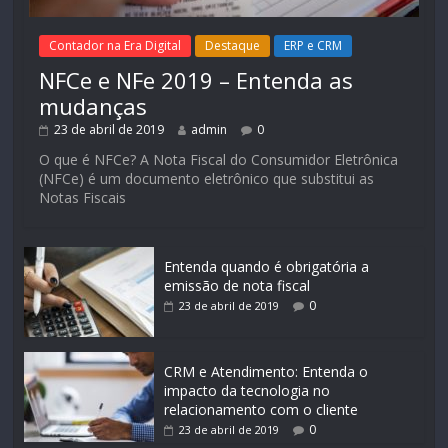
Contador na Era Digital
Destaque
ERP e CRM
NFCe e NFe 2019 – Entenda as
mudanças
23 de abril de 2019
admin
0
O que é NFCe? A Nota Fiscal do Consumidor Eletrônica
(NFCe) é um documento eletrônico que substitui as
Notas Fiscais
Entenda quando é obrigatória a
emissão de nota fiscal
0
23 de abril de 2019
CRM e Atendimento: Entenda o
impacto da tecnologia no
relacionamento com o cliente
0
23 de abril de 2019